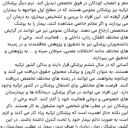
مغز و اعصاب کودکان در فوق تخصص تبدیل کند. نیم دیگر پزشکان
ترکیه نیز پزشکان عمومی هستند که در سطح اول مواجهه با بیماران
قرار گرفته اند. این افراد با بررسی و تشخیص بیماری، به درمان آن
می پردازند و اگر علائم خاصی مشاهده کنند، بیمار را به پزشک
متخصص ارجاع می دهند. پزشکان عمومی نیز می توانند در گرایش
های مختلف اطفال، زنان، داخلی و … فعالیت کنند. برخی از
دانشجویان پزشکی نیز به تحقیق و پژوهش علاقمندند و در زمینه
های مختلف مانند اختلالات عصبی، سرطان سینه و … به پژوهش و
تحقیق می پپردازند
کسانی که در سال ششم پزشکی قرار دارند و ساکن کشور ترکیه
هستند، به عنوان کارورز و پزشک معمولی حقوق دریافت می کنند و
چنانچه بخواهند، می توانند در رشته های مختلف تخصص دریافت
کنند. فرصت های مختلفی برای اشتغال پزشکان در کشور ترکیه وجود
دارد. این افراد می توانند در مراکز پزشکی، درمانگاه ها و بیمارستان
های خصوصی و دولتی فعالیت خود را آغاز کنند. البته برخی از
پزشکان نیز در مطب های شخصی خود مشغول به کار هستند. ذکر
این نکته حائز اهمیت است که پزشکان ترکیه زیاد کار می کنند و لازم
است به صورت دائم بیمار خود را تحت کنترل داشته باشند. در این
کشور، پزشکان زمان زیادی را صرف دیدن بیمار در مطب، بیمارستان و