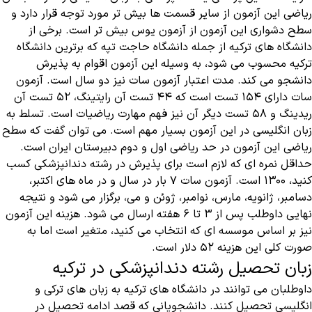
ریاضی این آزمون از سایر قسمت ها بیش تر مورد توجه قرار دارد و
سطح دشواری این آزمون از آزمون یوس بیش تر است. برخی از
دانشگاه های ترکیه از جمله دانشگاه حاجت تپه که برترین دانشگاه
ترکیه محسوب می شود، به وسیله این آزمون اقوام به پذیرش
دانشجو می کند. مدت اعتبار آزمون سات نیز دو سال است. آزمون
سات دارای ۱۵۴ تست است که ۴۴ تست آن رایتینگ، ۵۲ تست آن
ریدینگ و ۵۸ تست دیگر آن نیز فهم مهارت ریاضیات است. تسلط به
زبان انگلیسی در این آزمون بسیار مهم است. می توان گفت که سطح
ریاضی این آزمون در حد ریاضی اول و دوم دبیرستان ایران است.
حداقل نمره ای که لازم است برای پذیرش در رشته دندانپزشکی کسب
کنید، ۱۳۰۰ است. آزمون سات ۷ بار در سال و در ماه های اکتبر،
دسامبر، ژانویه، مارس، نوامبر، ژوئن و می، برگزار می شود و نتیجه
نهایی داوطلب پس از ۳ تا ۶ هفته ارسال می شود. هزینه این آزمون
نیز بر اساس موسسه ای که انتخاب می کنید، متغیر است اما به
صورت کلی این هزینه ۵۲ دلار است.
زبان تحصیل رشته دندانپزشکی در ترکیه
داوطلبان می توانند در دانشگاه های ترکیه به زبان های ترکی و
انگلیسی تحصیل کنند. دانشجویانی که قصد ادامه تحصیل در