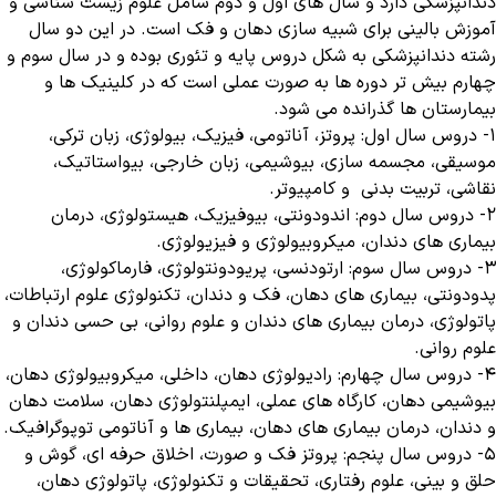
دندانپزشکی دارد و سال های اول و دوم شامل علوم زیست شناسی و
آموزش بالینی برای شبیه سازی دهان و فک است. در این دو سال
رشته دندانپزشکی به شکل دروس پایه و تئوری بوده و در سال سوم و
چهارم بیش تر دوره ها به صورت عملی است که در کلینیک ها و
بیمارستان ها گذرانده می شود.
۱- دروس سال اول: پروتز، آناتومی، فیزیک، بیولوژی، زبان ترکی،
موسیقی، مجسمه سازی، بیوشیمی، زبان خارجی، بیواستاتیک،
نقاشی، تربیت بدنی و کامپیوتر.
۲- دروس سال دوم: اندودونتی، بیوفیزیک، هیستولوژی، درمان
بیماری های دندان، میکروبیولوژی و فیزیولوژی.
۳- دروس سال سوم: ارتودنسی، پریودونتولوژی، فارماکولوژی،
پدودونتی، بیماری های دهان، فک و دندان، تکنولوژی علوم ارتباطات،
پاتولوژی، درمان بیماری های دندان و علوم روانی، بی حسی دندان و
علوم روانی.
۴- دروس سال چهارم: رادیولوژی دهان، داخلی، میکروبیولوژی دهان،
بیوشیمی دهان، کارگاه های عملی، ایمپلنتولوژی دهان، سلامت دهان
و دندان، درمان بیماری های دهان، بیماری ها و آناتومی توپوگرافیک.
۵- دروس سال پنجم: پروتز فک و صورت، اخلاق حرفه ای، گوش و
حلق و بینی، علوم رفتاری، تحقیقات و تکنولوژی، پاتولوژی دهان،