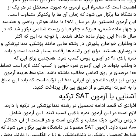
ورود به دانشگاه های ترکیه داشته باشند. ذکر این نکته نیز حائز
اهمیت است که معمولا این آزمون به صورت مستقل در هر یک از
دانشگاه ها برگزار می شود که زمان آن ها با یکدیگر متفاوت است.
این آزمون نخستین بار در سال ۱۹۸۱ با مفاد هوش، ریاضی و هندسه
و چهار ماده شیمی، فیزیک، جغرافیا و زیست شناسی برگزار شد که در
سال ۲۰۰۵ این چهار ماده حذف شدند. با توجه به این که اکثر
داوطلبان خواهان پذیرش در رشته هایی مانند پزشکی، دندانپزشکی و
داروسازی هستند، برای این رشته ها رقابت بسیار شدید است و باید
نمره بالای ۹۰ در آزمون یوس کسب شود. همچنین برای این که
داوطلب بتواند در این آزمون نمره خوبی را کسب کند، لازم است تسلط
۱۰۰ درصدی بر روی تمامی مطالب داشته باشد. متوسط هزینه آزمون
یوس نیز برای دانشجویان ایرانی ۸۰۰ لیر ترکیه است که باید این مبلغ
را به صورت اینترنتی و از طریق پی بال پرداخت کنید.
آشنایی با آزمون SAT ترکیه
افرادی که قصد ادامه تحصیل در رشته دندانپزشکی در ترکیه را دارند،
لازم است در این آزمون نمره بالایی کسب کنند. این آزمون شامل
دروس ریاضی، درک مطلب و نگارش است و هر قسمت از آن حداکثر
۸۰۰ نمره دارد. آزمون SAT معمولا در دانشگاه هایی برگزار می شود که
شرایط تحصیل پزشکی یا دندانپزشکی به زبان انگلیسی را دارند. بخش